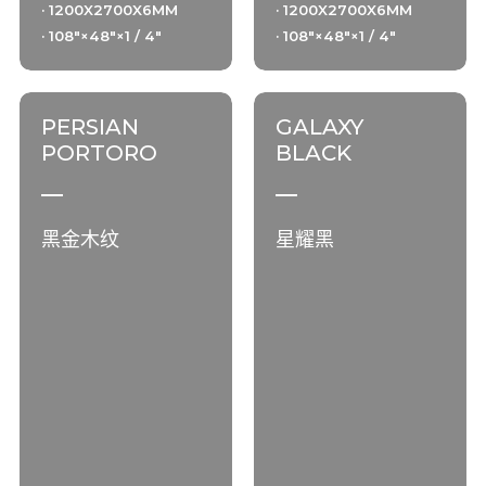
· 1200X2700X6MM
· 1200X2700X6MM
· 108"×48"×1 / 4"
· 108"×48"×1 / 4"
PERSIAN
GALAXY
PORTORO
BLACK
黑金木纹
星耀黑