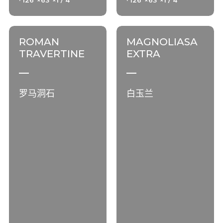
· 126"×63"×1 / 4"
· 126"×63"×1 / 4"
ROMAN
MAGNOLIASA
TRAVERTINE
EXTRA
罗马洞石
白玉兰