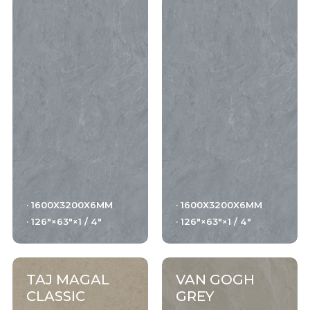
干粒柔抛（真石光）
结晶干粒亮抛
钻粉干粒+数码微雕
肌纹釉+数码微雕
数码通体胚（真通体）82度白胚（可透光）
干粒抛数码通体
· 1600X3200X6MM
· 1600X3200X6MM
· 126"×63"×1 / 4"
· 126"×63"×1 / 4"
细腻面+色胚
NANOTECH POLISHED/SHINY + color body
干粒亮抛+色胚
TAJ MAGAL
VAN GOGH
CLASSIC
GREY