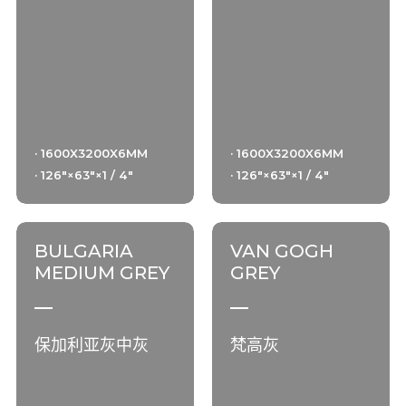
· 1600X3200X6MM
· 1600X3200X6MM
· 126"×63"×1 / 4"
· 126"×63"×1 / 4"
BULGARIA
VAN GOGH
MEDIUM GREY
GREY
保加利亚灰中灰
梵高灰