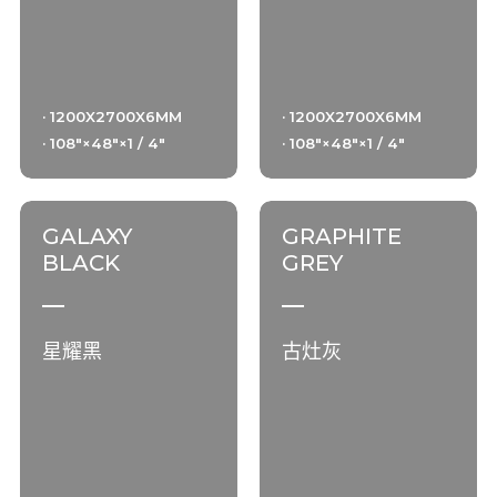
· 1200X2700X6MM
· 1200X2700X6MM
· 108"×48"×1 / 4"
· 108"×48"×1 / 4"
GALAXY
GRAPHITE
BLACK
GREY
星耀黑
古灶灰