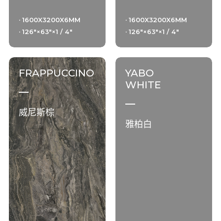
· 1600X3200X6MM
· 1600X3200X6MM
· 126"×63"×1 / 4"
· 126"×63"×1 / 4"
FRAPPUCCINO
YABO
WHITE
威尼斯棕
雅柏白