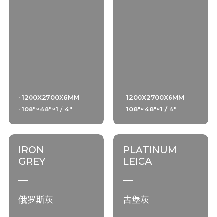
· 1200X2700X6MM
· 1200X2700X6MM
· 108"×48"×1 / 4"
· 108"×48"×1 / 4"
IRON
PLATINUM
GREY
LEICA
俄罗斯灰
古堡灰