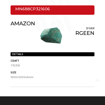
MN688CP321606
AMAZON
亚马逊绿
RGEEN
DETAILS
CRAFT
干粒亮抛
SIZE
1600x3200x6mm